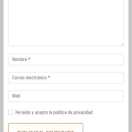
Correo
electrónico
Correo
electrónico
Web
He leido y acepto la
política de privacidad