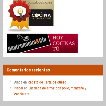
Comentarios recientes
Ainoa
en
Receta de Tarta de queso
Isabel
en
Ensalada de arroz con pollo, manzana y
cacahuete