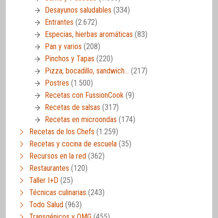
Desayunos saludables
(334)
Entrantes
(2.672)
Especias, hierbas aromáticas
(83)
Pan y varios
(208)
Pinchos y Tapas
(220)
Pizza, bocadillo, sandwich…
(217)
Postres
(1.500)
Recetas con FussionCook
(9)
Recetas de salsas
(317)
Recetas en microondas
(174)
Recetas de los Chefs
(1.259)
Recetas y cocina de escuela
(35)
Recursos en la red
(362)
Restaurantes
(120)
Taller I+D
(25)
Técnicas culinarias
(243)
Todo Salud
(963)
Transgénicos y OMG
(455)