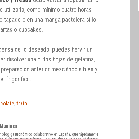
de utilizarla, como mínimo cuatro horas.
o tapado o en una manga pastelera si lo
tartas o cupcakes.
densa de lo deseado, puedes hervir un
er disolver una o dos hojas de gelatina,
a preparación anterior mezclándola bien y
l frigorífico.
colate
,
tarta
 Muniesa
r blog gastronómico colaborativo en España, que rápidamente