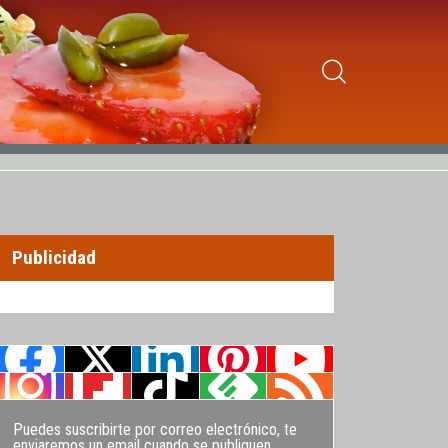
Publicidad
Puedes suscribirte por correo electrónico, te
enviaremos un email cuando se publiquen