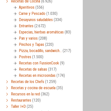
Recetas de Cocina
(6.926)
Aperitivos
(556)
Carne y Pescado
(1.030)
Desayunos saludables
(334)
Entrantes
(2.672)
Especias, hierbas aromáticas
(83)
Pan y varios
(208)
Pinchos y Tapas
(220)
Pizza, bocadillo, sandwich…
(217)
Postres
(1.500)
Recetas con FussionCook
(9)
Recetas de salsas
(317)
Recetas en microondas
(174)
Recetas de los Chefs
(1.259)
Recetas y cocina de escuela
(35)
Recursos en la red
(362)
Restaurantes
(120)
Taller I+D
(25)