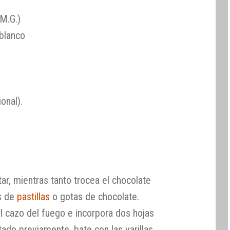
M.G.)
blanco
onal).
tar, mientras tanto trocea el chocolate
as de
pastillas
o gotas de chocolate.
el cazo del fuego e incorpora dos hojas
tado previamente, bate con las varillas