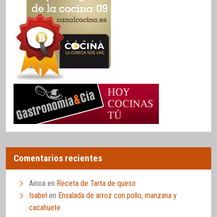
Comentarios recientes
Ainoa
en
Receta de Tarta de queso
Isabel
en
Ensalada de arroz con pollo, manzana y
cacahuete