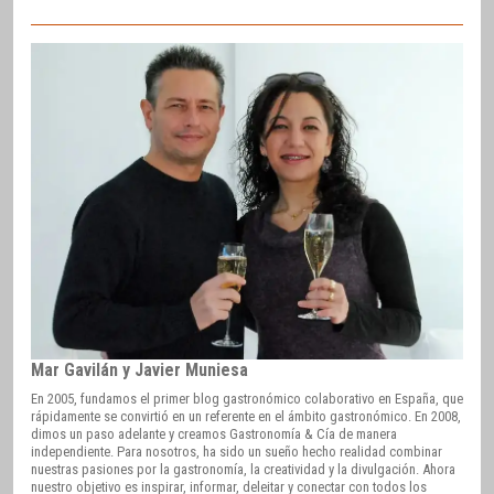
Mar Gavilán y Javier Muniesa
En 2005, fundamos el primer blog gastronómico colaborativo en España, que
rápidamente se convirtió en un referente en el ámbito gastronómico. En 2008,
dimos un paso adelante y creamos Gastronomía & Cía de manera
independiente. Para nosotros, ha sido un sueño hecho realidad combinar
nuestras pasiones por la gastronomía, la creatividad y la divulgación. Ahora
nuestro objetivo es inspirar, informar, deleitar y conectar con todos los