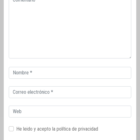
Correo
electrónico
Correo
electrónico
Web
He leido y acepto la
política de privacidad