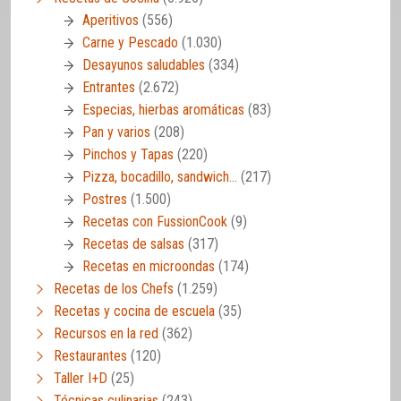
Aperitivos
(556)
Carne y Pescado
(1.030)
Desayunos saludables
(334)
Entrantes
(2.672)
Especias, hierbas aromáticas
(83)
Pan y varios
(208)
Pinchos y Tapas
(220)
Pizza, bocadillo, sandwich…
(217)
Postres
(1.500)
Recetas con FussionCook
(9)
Recetas de salsas
(317)
Recetas en microondas
(174)
Recetas de los Chefs
(1.259)
Recetas y cocina de escuela
(35)
Recursos en la red
(362)
Restaurantes
(120)
Taller I+D
(25)
Técnicas culinarias
(243)