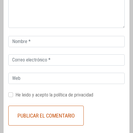
Correo
electrónico
Correo
electrónico
Web
He leido y acepto la
política de privacidad