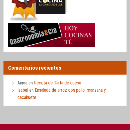
Comentarios recientes
Ainoa
en
Receta de Tarta de queso
Isabel
en
Ensalada de arroz con pollo, manzana y
cacahuete