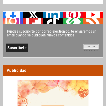
Puedes suscribirte por correo electrónico, te enviaremos un
email cuando se publiquen nuevos contenidos
114.111
SUSCRIPTORES
Publicidad