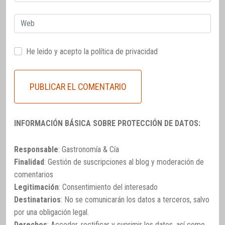
electrónico
Web
He leido y acepto la
política de privacidad
INFORMACIÓN BÁSICA SOBRE PROTECCIÓN DE DATOS:
Responsable
: Gastronomía & Cía
Finalidad
: Gestión de suscripciones al blog y moderación de
comentarios
Legitimación
: Consentimiento del interesado
Destinatarios
: No se comunicarán los datos a terceros, salvo
por una obligación legal.
Derechos
: Acceder, rectificar y suprimir los datos, así como