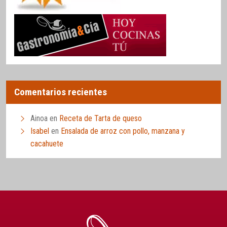
Comentarios recientes
Ainoa
en
Receta de Tarta de queso
Isabel
en
Ensalada de arroz con pollo, manzana y
cacahuete