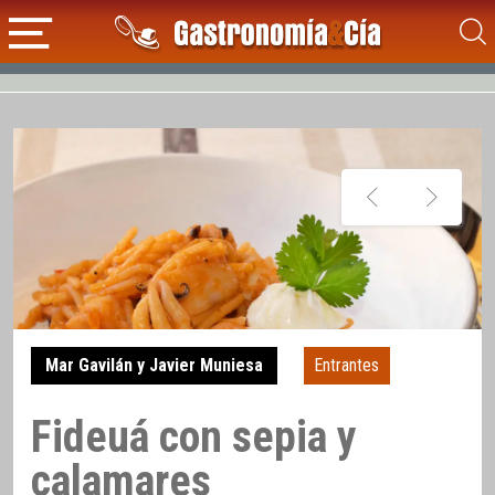
Mar Gavilán y Javier Muniesa
Entrantes
Fideuá con sepia y
calamares