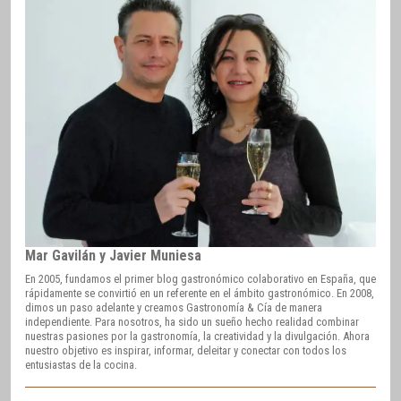
Mar Gavilán y Javier Muniesa
En 2005, fundamos el primer blog gastronómico colaborativo en España, que
rápidamente se convirtió en un referente en el ámbito gastronómico. En 2008,
dimos un paso adelante y creamos Gastronomía & Cía de manera
independiente. Para nosotros, ha sido un sueño hecho realidad combinar
nuestras pasiones por la gastronomía, la creatividad y la divulgación. Ahora
nuestro objetivo es inspirar, informar, deleitar y conectar con todos los
entusiastas de la cocina.