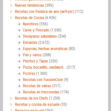
Nuevas tendencias
(395)
Recetas con freidora de aire (airfryer)
(112)
Recetas de Cocina
(6.926)
Aperitivos
(556)
Carne y Pescado
(1.030)
Desayunos saludables
(334)
Entrantes
(2.672)
Especias, hierbas aromáticas
(83)
Pan y varios
(208)
Pinchos y Tapas
(220)
Pizza, bocadillo, sandwich…
(217)
Postres
(1.500)
Recetas con FussionCook
(9)
Recetas de salsas
(317)
Recetas en microondas
(174)
Recetas de los Chefs
(1.259)
Recetas y cocina de escuela
(35)
Recursos en la red
(362)