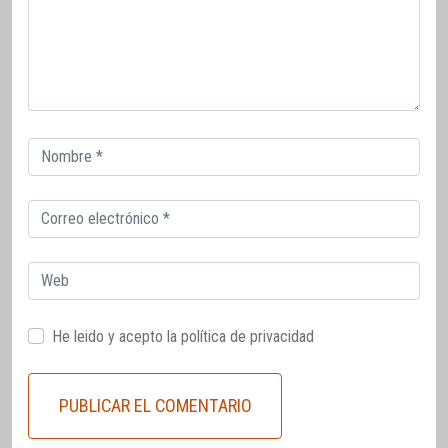
Correo
electrónico
Correo
electrónico
Web
He leido y acepto la
política de privacidad