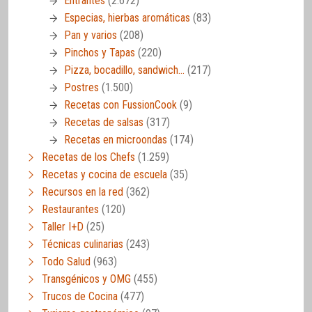
Entrantes
(2.672)
Especias, hierbas aromáticas
(83)
Pan y varios
(208)
Pinchos y Tapas
(220)
Pizza, bocadillo, sandwich…
(217)
Postres
(1.500)
Recetas con FussionCook
(9)
Recetas de salsas
(317)
Recetas en microondas
(174)
Recetas de los Chefs
(1.259)
Recetas y cocina de escuela
(35)
Recursos en la red
(362)
Restaurantes
(120)
Taller I+D
(25)
Técnicas culinarias
(243)
Todo Salud
(963)
Transgénicos y OMG
(455)
Trucos de Cocina
(477)