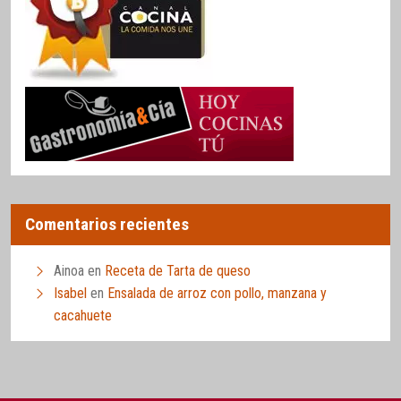
Comentarios recientes
Ainoa
en
Receta de Tarta de queso
Isabel
en
Ensalada de arroz con pollo, manzana y
cacahuete