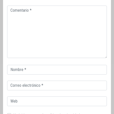
Comentario
Correo
electrónico
Correo
electrónico
Web