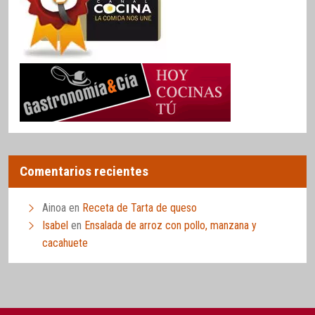
Comentarios recientes
Ainoa
en
Receta de Tarta de queso
Isabel
en
Ensalada de arroz con pollo, manzana y
cacahuete