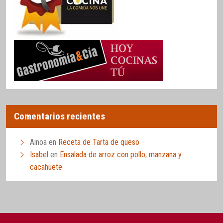
Comentarios recientes
Ainoa
en
Receta de Tarta de queso
Isabel
en
Ensalada de arroz con pollo, manzana y
cacahuete