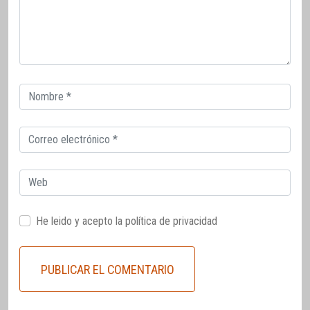
Correo
electrónico
Correo
electrónico
Web
He leido y acepto la
política de privacidad