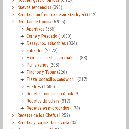
Noticias gastronómicas
(6.929)
Nuevas tendencias
(395)
Recetas con freidora de aire (airfryer)
(112)
Recetas de Cocina
(6.926)
Aperitivos
(556)
Carne y Pescado
(1.030)
Desayunos saludables
(334)
Entrantes
(2.672)
Especias, hierbas aromáticas
(83)
Pan y varios
(208)
Pinchos y Tapas
(220)
Pizza, bocadillo, sandwich…
(217)
Postres
(1.500)
Recetas con FussionCook
(9)
Recetas de salsas
(317)
Recetas en microondas
(174)
Recetas de los Chefs
(1.259)
Recetas y cocina de escuela
(35)