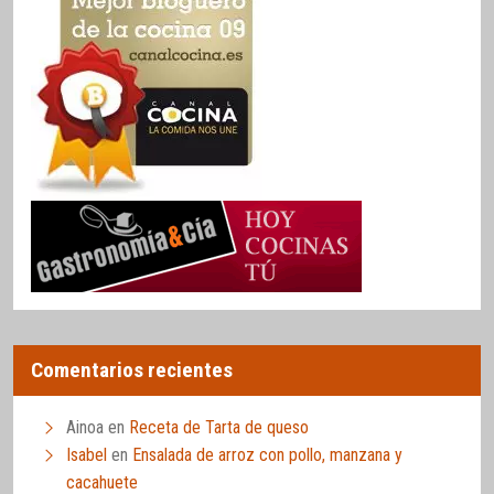
Comentarios recientes
Ainoa
en
Receta de Tarta de queso
Isabel
en
Ensalada de arroz con pollo, manzana y
cacahuete