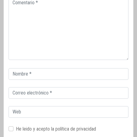
Comentario
Correo
electrónico
Correo
electrónico
Web
He leido y acepto la
política de privacidad