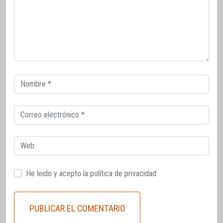
Correo
electrónico
Correo
electrónico
Web
He leido y acepto la
política de privacidad