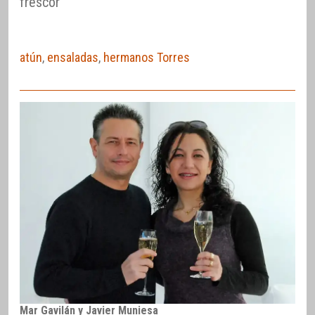
frescor
atún
,
ensaladas
,
hermanos Torres
Mar Gavilán y Javier Muniesa