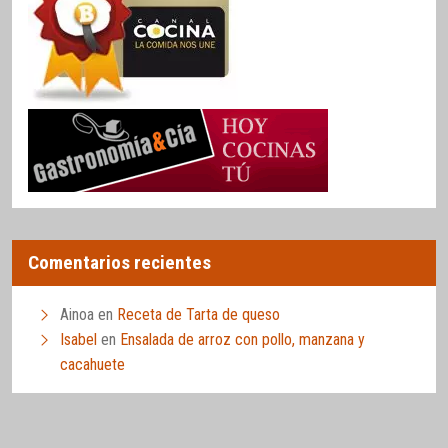
Comentarios recientes
Ainoa
en
Receta de Tarta de queso
Isabel
en
Ensalada de arroz con pollo, manzana y
cacahuete