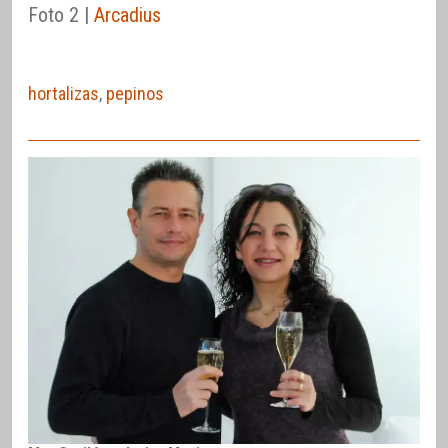
Foto 2 |
Arcadius
hortalizas
,
pepinos