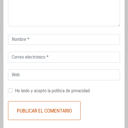
Correo
electrónico
Correo
electrónico
Web
He leido y acepto la
política de privacidad