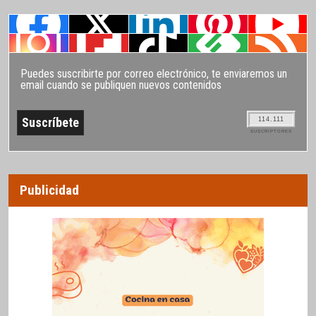
Puedes suscribirte por correo electrónico, te enviaremos un
email cuando se publiquen nuevos contenidos
114.111
SUSCRIPTORES
Publicidad