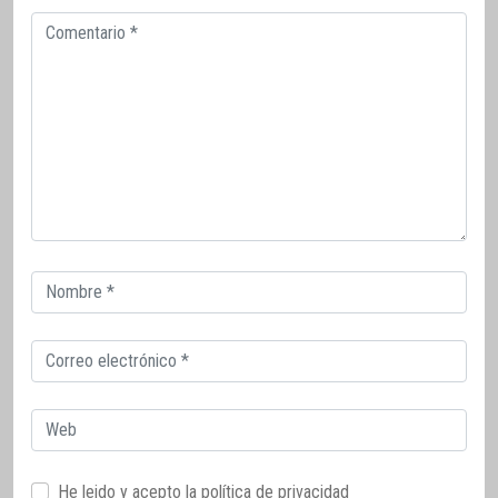
Comentario
Correo
electrónico
Correo
electrónico
Web
He leido y acepto la
política de privacidad