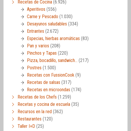
Recetas de Cocina
(6.926)
Aperitivos
(556)
Carne y Pescado
(1.030)
Desayunos saludables
(334)
Entrantes
(2.672)
Especias, hierbas aromáticas
(83)
Pan y varios
(208)
Pinchos y Tapas
(220)
Pizza, bocadillo, sandwich…
(217)
Postres
(1.500)
Recetas con FussionCook
(9)
Recetas de salsas
(317)
Recetas en microondas
(174)
Recetas de los Chefs
(1.259)
Recetas y cocina de escuela
(35)
Recursos en la red
(362)
Restaurantes
(120)
Taller I+D
(25)