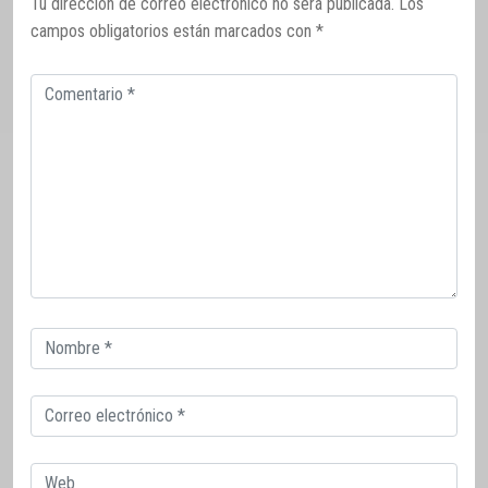
Tu dirección de correo electrónico no será publicada.
Los
campos obligatorios están marcados con
*
Comentario
Correo
electrónico
Correo
electrónico
Web