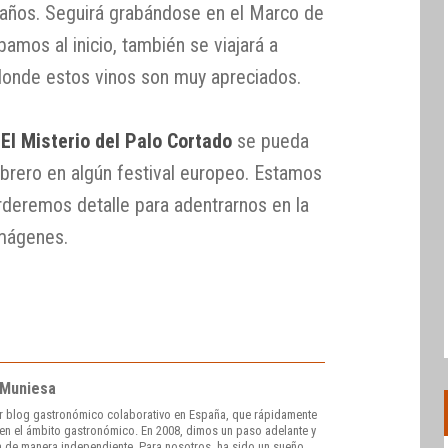
 años. Seguirá grabándose en el Marco de
mos al inicio, también se viajará a
donde estos vinos son muy apreciados.
El Misterio del Palo Cortado
se pueda
brero en algún festival europeo. Estamos
rderemos detalle para adentrarnos en la
imágenes.
 Muniesa
r blog gastronómico colaborativo en España, que rápidamente
e en el ámbito gastronómico. En 2008, dimos un paso adelante y
 de manera independiente. Para nosotros, ha sido un sueño