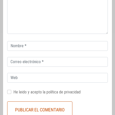
Correo
electrónico
Correo
electrónico
Web
He leido y acepto la
política de privacidad