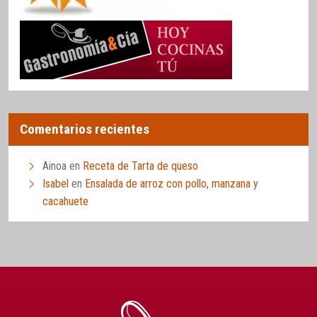
Comentarios recientes
Ainoa
en
Receta de Tarta de queso
Isabel
en
Ensalada de arroz con pollo, manzana y
cacahuete