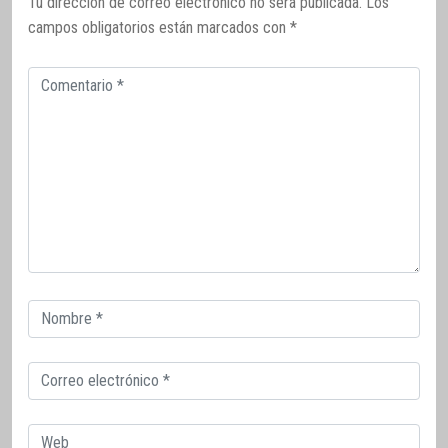
Tu dirección de correo electrónico no será publicada.
Los
campos obligatorios están marcados con
*
Comentario
Correo
electrónico
Correo
electrónico
Web