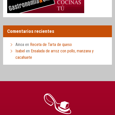
Comentarios recientes
Ainoa
en
Receta de Tarta de queso
Isabel
en
Ensalada de arroz con pollo, manzana y
cacahuete