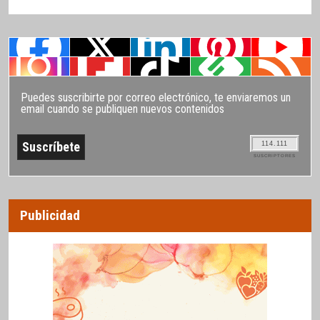
Puedes suscribirte por correo electrónico, te enviaremos un
email cuando se publiquen nuevos contenidos
114.111
SUSCRIPTORES
Publicidad