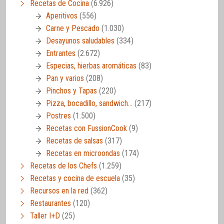
Recetas de Cocina
(6.926)
Aperitivos
(556)
Carne y Pescado
(1.030)
Desayunos saludables
(334)
Entrantes
(2.672)
Especias, hierbas aromáticas
(83)
Pan y varios
(208)
Pinchos y Tapas
(220)
Pizza, bocadillo, sandwich…
(217)
Postres
(1.500)
Recetas con FussionCook
(9)
Recetas de salsas
(317)
Recetas en microondas
(174)
Recetas de los Chefs
(1.259)
Recetas y cocina de escuela
(35)
Recursos en la red
(362)
Restaurantes
(120)
Taller I+D
(25)