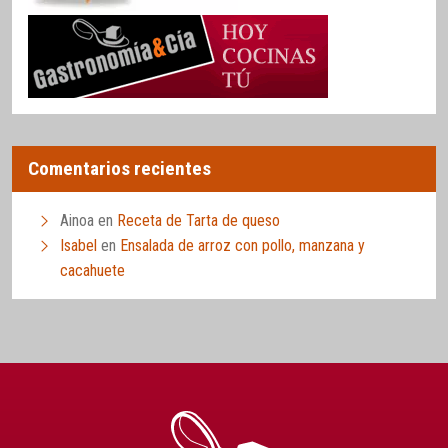
Comentarios recientes
Ainoa
en
Receta de Tarta de queso
Isabel
en
Ensalada de arroz con pollo, manzana y
cacahuete