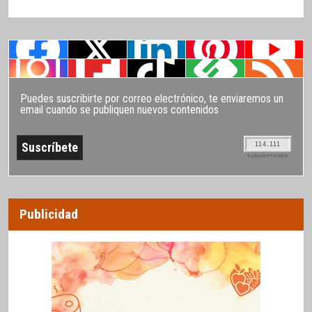
Puedes suscribirte por correo electrónico, te enviaremos un
email cuando se publiquen nuevos contenidos
114.111
SUSCRIPTORES
Publicidad