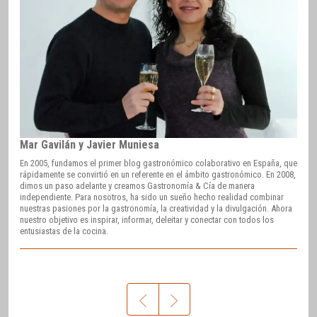
Mar Gavilán y Javier Muniesa
En 2005, fundamos el primer blog gastronómico colaborativo en España, que
rápidamente se convirtió en un referente en el ámbito gastronómico. En 2008,
dimos un paso adelante y creamos Gastronomía & Cía de manera
independiente. Para nosotros, ha sido un sueño hecho realidad combinar
nuestras pasiones por la gastronomía, la creatividad y la divulgación. Ahora
nuestro objetivo es inspirar, informar, deleitar y conectar con todos los
entusiastas de la cocina.