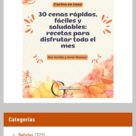
Categorías
Bebidas
(322)