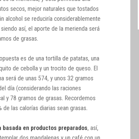
utos secos, mejor naturales que tostados
 sin alcohol se reduciría considerablemente
 siendo así, el aporte de la merienda será
ramos de grasas.
ropuesta es de una tortilla de patatas, una
ito de cebolla y un trocito de queso. El
ena será de unas 574, y unos 32 gramos
del día (considerando las raciones
cal y 78 gramos de grasas. Recordemos
de las calorías diarias sean grasas.
a basada en productos preparados
, así,
templar dos magdalenas y un café con un