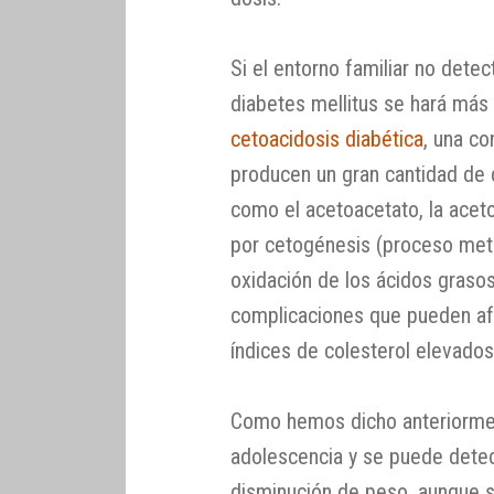
Si el entorno familiar no dete
diabetes mellitus se hará má
cetoacidosis diabética
, una c
producen un gran cantidad de
como el acetoacetato, la aceto
por cetogénesis (proceso meta
oxidación de los ácidos grasos
complicaciones que pueden afec
índices de colesterol elevados
Como hemos dicho anteriorment
adolescencia y se puede detect
disminución de peso, aunque se