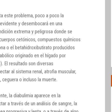
cta este problema, poco a poco la
s evidente y desembocará en una
ondición extrema y peligrosa donde se
 cuerpos cetónicos, compuestos químicos
na o el betahidroxibutirato producidos
bólico originado en el hígado por
). El resultado son diversas
tar al sistema renal, atrofia muscular,
, ceguera o incluso la muerte.
e, la diabulimia aparece en la
ar a través de un análisis de sangre, la
a progresiva y lenta, o a través de algo