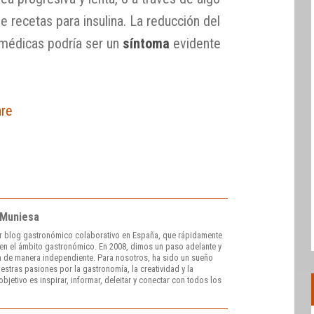
e recetas para insulina. La reducción del
 médicas podría ser un
síntoma
evidente
are
 Muniesa
r blog gastronómico colaborativo en España, que rápidamente
e en el ámbito gastronómico. En 2008, dimos un paso adelante y
 de manera independiente. Para nosotros, ha sido un sueño
stras pasiones por la gastronomía, la creatividad y la
bjetivo es inspirar, informar, deleitar y conectar con todos los