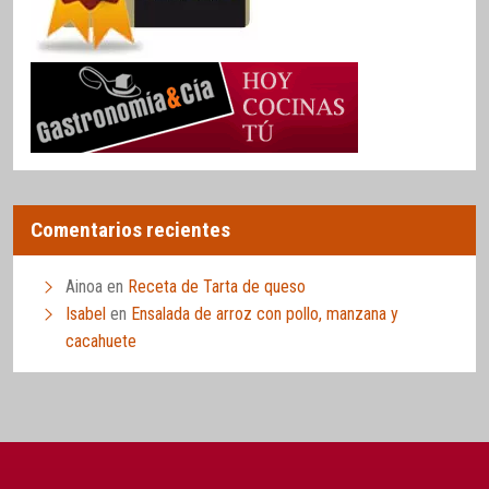
Comentarios recientes
Ainoa
en
Receta de Tarta de queso
Isabel
en
Ensalada de arroz con pollo, manzana y
cacahuete