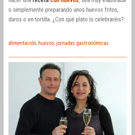
hacer una
receta
con huevos
, sea muy elaborada
o simplemente preparando unos huevos fritos,
duros o en tortilla. ¿Con qué plato lo celebraréis?
alimentación
,
huevos
,
jornadas gastronómicas