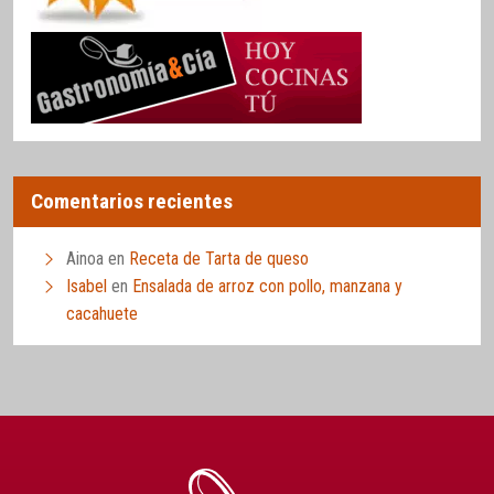
Comentarios recientes
Ainoa
en
Receta de Tarta de queso
Isabel
en
Ensalada de arroz con pollo, manzana y
cacahuete