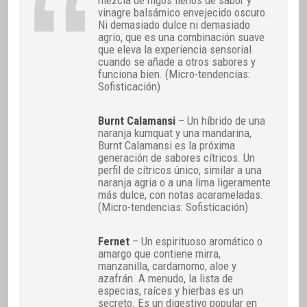
mezcla de higos llenos de sabor y
vinagre balsámico envejecido oscuro.
Ni demasiado dulce ni demasiado
agrio, que es una combinación suave
que eleva la experiencia sensorial
cuando se añade a otros sabores y
funciona bien. (Micro-tendencias:
Sofisticación)
Burnt Calamansi
– Un híbrido de una
naranja kumquat y una mandarina,
Burnt Calamansi es la próxima
generación de sabores cítricos. Un
perfil de cítricos único, similar a una
naranja agria o a una lima ligeramente
más dulce, con notas acarameladas.
(Micro-tendencias: Sofisticación)
Fernet
– Un espirituoso aromático o
amargo que contiene mirra,
manzanilla, cardamomo, aloe y
azafrán. A menudo, la lista de
especias, raíces y hierbas es un
secreto. Es un digestivo popular en