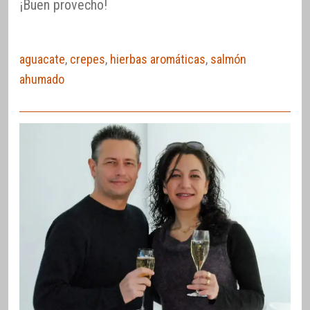
¡Buen provecho!
aguacate
,
crepes
,
hierbas aromáticas
,
salmón
ahumado