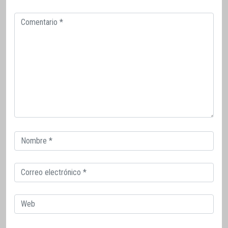
Comentario
Correo
electrónico
Correo
electrónico
Web