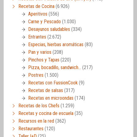
Recetas de Cocina
(6.926)
Aperitivos
(556)
Carne y Pescado
(1.030)
Desayunos saludables
(334)
Entrantes
(2.672)
Especias, hierbas aromáticas
(83)
Pan y varios
(208)
Pinchos y Tapas
(220)
Pizza, bocadillo, sandwich…
(217)
Postres
(1.500)
Recetas con FussionCook
(9)
Recetas de salsas
(317)
Recetas en microondas
(174)
Recetas de los Chefs
(1.259)
Recetas y cocina de escuela
(35)
Recursos en la red
(362)
Restaurantes
(120)
Taller I+D
(25)