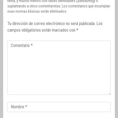
tema, y mucho menos con varias identidades (
astroturfing
) o
suplantando a otros comentaristas. Los comentarios que incumplan
esas normas básicas serán eliminados.
Tu dirección de correo electrónico no será publicada.
Los
campos obligatorios están marcados con
*
Comentario
Correo
electrónico