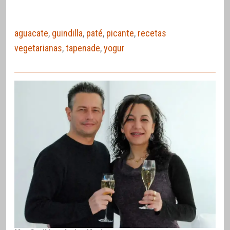
aguacate
,
guindilla
,
paté
,
picante
,
recetas
vegetarianas
,
tapenade
,
yogur