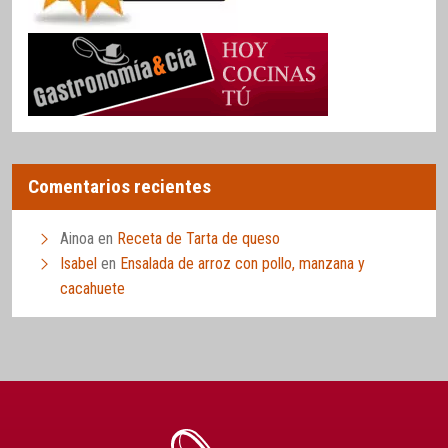
Comentarios recientes
Ainoa
en
Receta de Tarta de queso
Isabel
en
Ensalada de arroz con pollo, manzana y
cacahuete