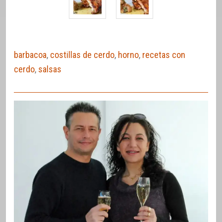
barbacoa
,
costillas de cerdo
,
horno
,
recetas con
cerdo
,
salsas