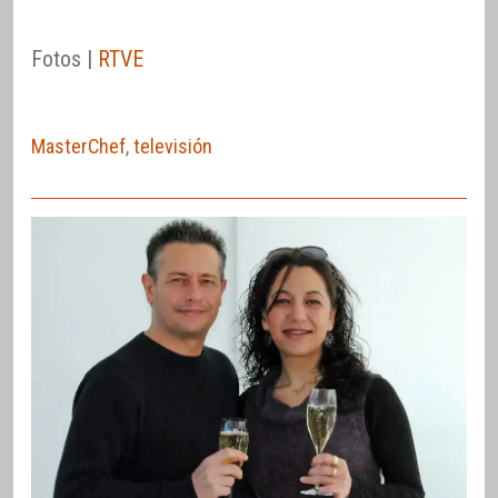
Fotos |
RTVE
MasterChef
,
televisión