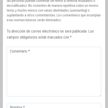
las personas puedan comentar sin temor a sentirse insultados o
descalificados. No comentes de manera repetitiva sobre un mismo
tema, y mucho menos con varias identidades (
astroturfing
) o
suplantando a otros comentaristas. Los comentarios que incumplan
esas normas básicas serán eliminados.
Tu dirección de correo electrónico no será publicada.
Los
campos obligatorios están marcados con
*
Comentario
Correo