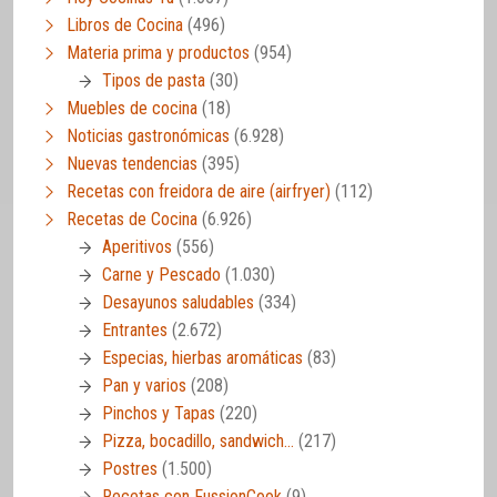
Libros de Cocina
(496)
Materia prima y productos
(954)
Tipos de pasta
(30)
Muebles de cocina
(18)
Noticias gastronómicas
(6.928)
Nuevas tendencias
(395)
Recetas con freidora de aire (airfryer)
(112)
Recetas de Cocina
(6.926)
Aperitivos
(556)
Carne y Pescado
(1.030)
Desayunos saludables
(334)
Entrantes
(2.672)
Especias, hierbas aromáticas
(83)
Pan y varios
(208)
Pinchos y Tapas
(220)
Pizza, bocadillo, sandwich…
(217)
Postres
(1.500)
Recetas con FussionCook
(9)