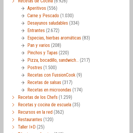
Recetas de Cocina
(6.926)
Aperitivos
(556)
Carne y Pescado
(1.030)
Desayunos saludables
(334)
Entrantes
(2.672)
Especias, hierbas aromáticas
(83)
Pan y varios
(208)
Pinchos y Tapas
(220)
Pizza, bocadillo, sandwich…
(217)
Postres
(1.500)
Recetas con FussionCook
(9)
Recetas de salsas
(317)
Recetas en microondas
(174)
Recetas de los Chefs
(1.259)
Recetas y cocina de escuela
(35)
Recursos en la red
(362)
Restaurantes
(120)
Taller I+D
(25)