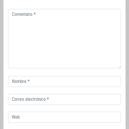
Comentario
Correo
electrónico
Correo
electrónico
Web