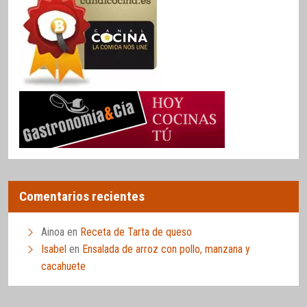
Comentarios recientes
Ainoa
en
Receta de Tarta de queso
Isabel
en
Ensalada de arroz con pollo, manzana y
cacahuete