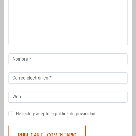
Correo
electrónico
Correo
electrónico
Web
He leido y acepto la
política de privacidad