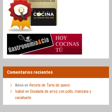
Comentarios recientes
Ainoa
en
Receta de Tarta de queso
Isabel
en
Ensalada de arroz con pollo, manzana y
cacahuete