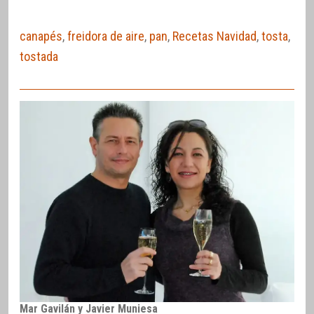
canapés
,
freidora de aire
,
pan
,
Recetas Navidad
,
tosta
,
tostada
Mar Gavilán y Javier Muniesa