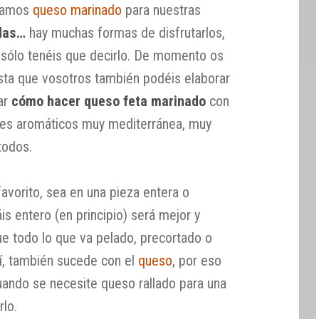
ábamos
queso marinado
para nuestras
adas…
hay muchas formas de disfrutarlos,
s sólo tenéis que decirlo. De momento os
sta que vosotros también podéis elaborar
ar
cómo hacer queso feta marinado
con
tes aromáticos muy mediterránea, muy
todos.
avorito, sea en una pieza entera o
is entero (en principio) será mejor y
ue todo lo que va pelado, precortado o
sí, también sucede con el
queso
, por eso
ando se necesite queso rallado para una
rlo.