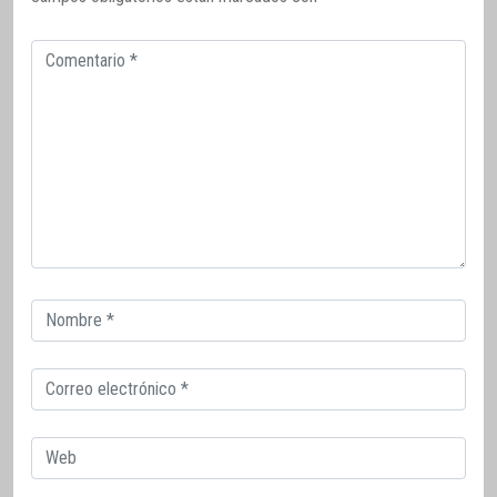
Comentario
Correo
electrónico
Correo
electrónico
Web