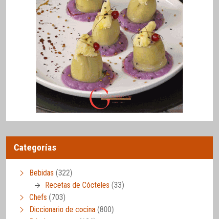
Categorías
Bebidas
(322)
Recetas de Cócteles
(33)
Chefs
(703)
Diccionario de cocina
(800)