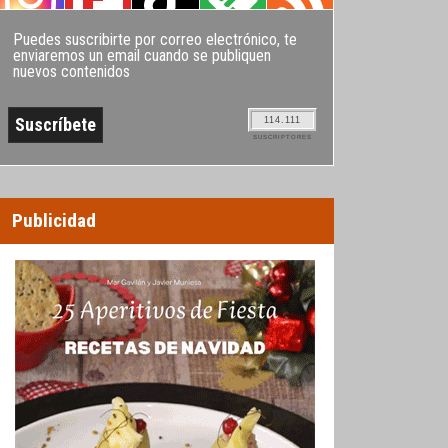
Puedes suscribirte por correo electrónico, te
enviaremos un email cuando se publiquen
nuevos contenidos
114.111
SUSCRIPTORES
Publicidad