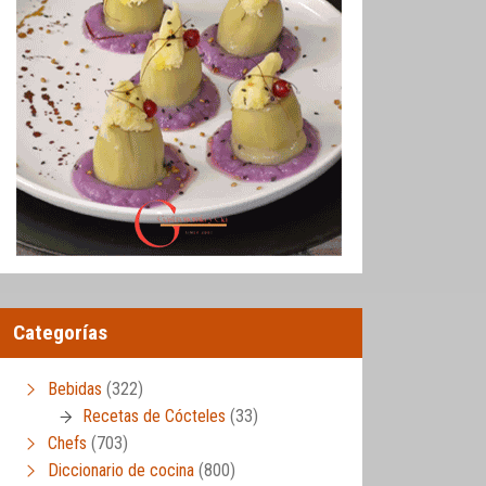
Categorías
Bebidas
(322)
Recetas de Cócteles
(33)
Chefs
(703)
Diccionario de cocina
(800)