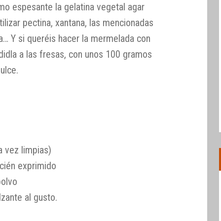
mo espesante la gelatina vegetal agar
ilizar pectina, xantana, las mencionadas
aza… Y si queréis hacer la mermelada con
idla a las fresas, con unos 100 gramos
ulce.
 vez limpias)
cién exprimido
polvo
zante al gusto.