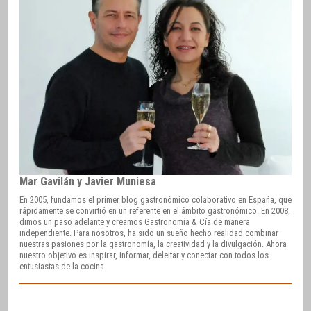
Mar Gavilán y Javier Muniesa
En 2005, fundamos el primer blog gastronómico colaborativo en España, que
rápidamente se convirtió en un referente en el ámbito gastronómico. En 2008,
dimos un paso adelante y creamos Gastronomía & Cía de manera
independiente. Para nosotros, ha sido un sueño hecho realidad combinar
nuestras pasiones por la gastronomía, la creatividad y la divulgación. Ahora
nuestro objetivo es inspirar, informar, deleitar y conectar con todos los
entusiastas de la cocina.