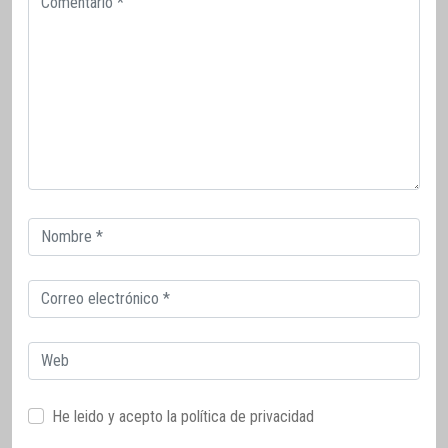
Correo
electrónico
Correo
electrónico
Web
He leido y acepto la
política de privacidad