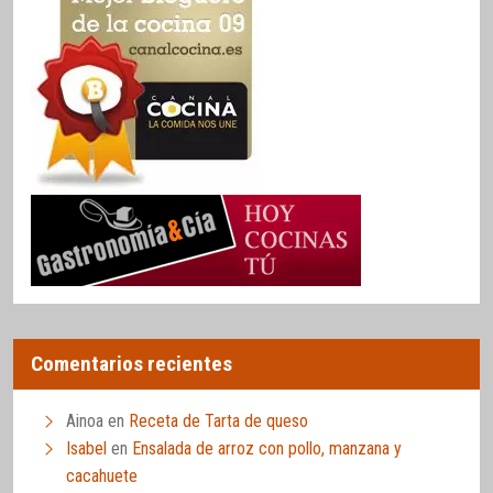
Comentarios recientes
Ainoa
en
Receta de Tarta de queso
Isabel
en
Ensalada de arroz con pollo, manzana y
cacahuete