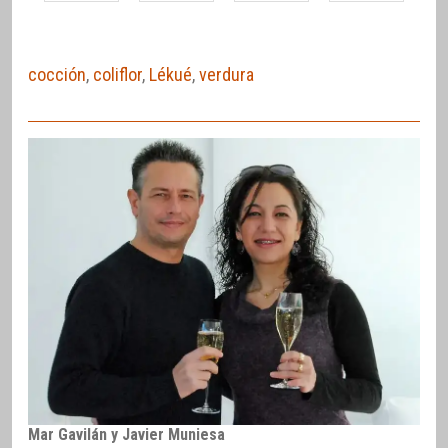
cocción
,
coliflor
,
Lékué
,
verdura
Mar Gavilán y Javier Muniesa