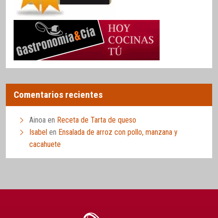
Comentarios recientes
Ainoa
en
Receta de Tarta de queso
Isabel
en
Ensalada de arroz con pollo, manzana y
cacahuete