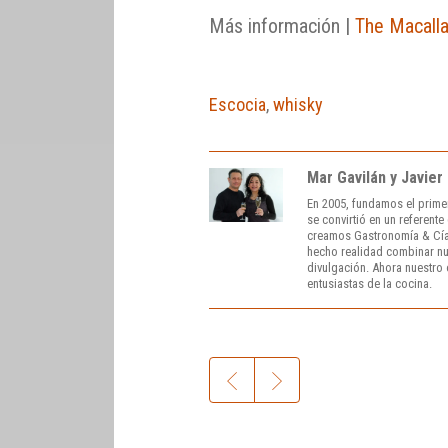
Más información |
The Macall
Escocia
,
whisky
Mar Gavilán y Javier
En 2005, fundamos el prime
se convirtió en un referent
creamos Gastronomía & Cía
hecho realidad combinar nue
divulgación. Ahora nuestro o
entusiastas de la cocina.