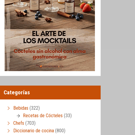
Categorías
Bebidas
(322)
Recetas de Cócteles
(33)
Chefs
(703)
Diccionario de cocina
(800)