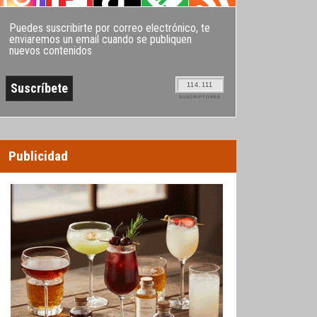
Puedes suscribirte por correo electrónico, te
enviaremos un email cuando se publiquen
nuevos contenidos
114.111
SUSCRIPTORES
Publicidad